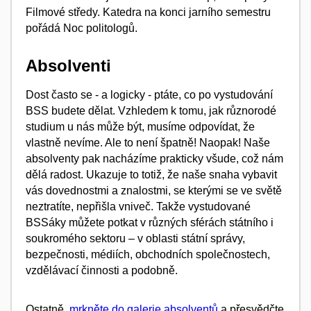
Filmové středy. Katedra na konci jarního semestru
pořádá Noc politologů.
Absolventi
Dost často se - a logicky - ptáte, co po vystudování
BSS budete dělat. Vzhledem k tomu, jak různorodé
studium u nás může být, musíme odpovídat, že
vlastně nevíme. Ale to není špatně! Naopak! Naše
absolventy pak nacházíme prakticky všude, což nám
dělá radost. Ukazuje to totiž, že naše snaha vybavit
vás
dovednostmi a znalostmi, se kterými se ve světě
neztratíte, nepřišla vniveč. Takže vystudované
BSSáky můžete potkat v různých sférách státního i
soukromého sektoru – v oblasti státní správy,
bezpečnosti, médiích, obchodních společnostech,
vzdělávací činnosti a podobně.
Ostatně,
mrkněte do galerie absolventů
a přesvědčte