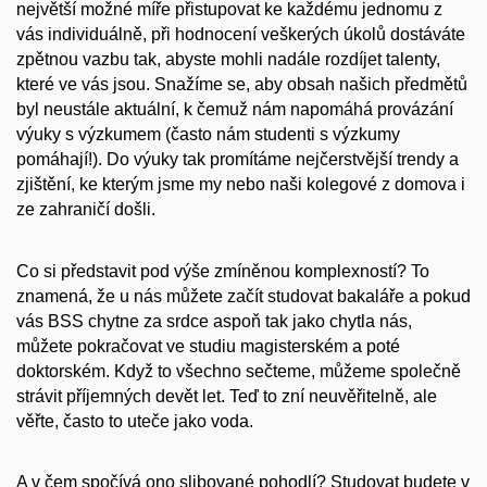
největší možné míře přistupovat ke každému jednomu z
vás individuálně, při hodnocení veškerých úkolů dostáváte
zpětnou vazbu tak, abyste mohli nadále rozdíjet talenty,
které ve vás jsou. Snažíme se, aby obsah našich předmětů
byl neustále aktuální, k čemuž nám napomáhá provázání
výuky s výzkumem (často nám studenti s výzkumy
pomáhají!). Do výuky tak promítáme nejčerstvější trendy a
zjištění, ke kterým jsme my nebo naši kolegové z domova i
ze zahraničí došli.
Co si představit pod výše zmíněnou komplexností? To
znamená, že u nás můžete začít studovat bakaláře a pokud
vás BSS chytne za srdce aspoň tak jako chytla nás,
můžete pokračovat ve studiu magisterském a poté
doktorském. Když to všechno sečteme, můžeme společně
strávit příjemných devět let. Teď to zní neuvěřitelně, ale
věřte, často to uteče jako voda.
A v čem spočívá ono slibované pohodlí? Studovat budete v