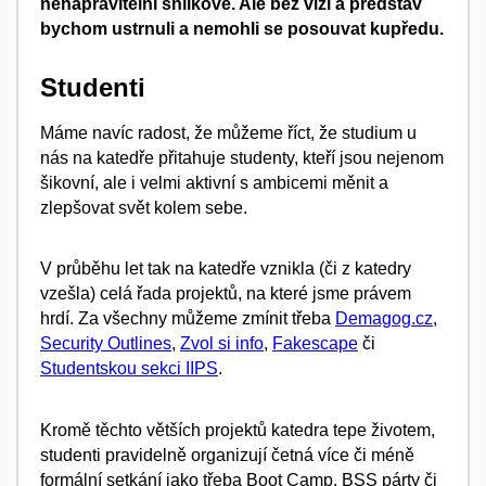
nenapravitelní snílkové. Ale bez vizí a představ
bychom ustrnuli a nemohli se posouvat kupředu.
Studenti
Máme navíc radost, že můžeme říct, že studium u
nás na katedře přitahuje studenty, kteří jsou nejenom
šikovní, ale i velmi aktivní s ambicemi měnit a
zlepšovat svět kolem sebe.
V průběhu let tak na katedře vznikla (či z katedry
vzešla) celá řada projektů, na které jsme právem
hrdí. Za všechny můžeme zmínit třeba
Demagog.cz
,
Security Outlines
,
Zvol si info
,
Fakescape
či
Studentskou sekci IIPS
.
Kromě těchto větších projektů katedra tepe životem,
studenti pravidelně organizují četná více či méně
formální setkání jako třeba Boot Camp, BSS párty či