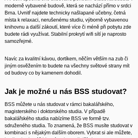
moderně vybavené budově, která se nachází přímo v srdci
Brna. Uvnitř najdete technicky našlapané učebny, četná
místa k relaxaci, nerušenému studiu, výborně vybavenou
knihovnu a další zákoutí, které více či méně při pobytu zde
budete rádi využívat. Stabilní prokrytí wifi sítí je naprosto
samozřejmé.
Navíc za kvalitní kávou, dortíkem, něčím větším na zub či
jiným osvěžením to budete na všechny světové strany mít
od budovy co by kamenem dohodil.
Jak je možné u nás BSS studovat?
BSS můžete u nás studovat v rámci bakalářského,
magisterského i doktorského studia. V případě
bakalářského studia nabízíme BSS ve formě tzv.
sdruženého studia. To znamená, že BSS musíte studovat v
kombinaci s nějakým dalším oborem. Vybrat si ale můžete,