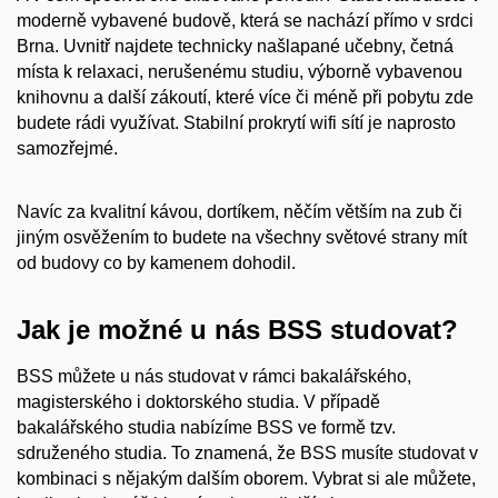
moderně vybavené budově, která se nachází přímo v srdci
Brna. Uvnitř najdete technicky našlapané učebny, četná
místa k relaxaci, nerušenému studiu, výborně vybavenou
knihovnu a další zákoutí, které více či méně při pobytu zde
budete rádi využívat. Stabilní prokrytí wifi sítí je naprosto
samozřejmé.
Navíc za kvalitní kávou, dortíkem, něčím větším na zub či
jiným osvěžením to budete na všechny světové strany mít
od budovy co by kamenem dohodil.
Jak je možné u nás BSS studovat?
BSS můžete u nás studovat v rámci bakalářského,
magisterského i doktorského studia. V případě
bakalářského studia nabízíme BSS ve formě tzv.
sdruženého studia. To znamená, že BSS musíte studovat v
kombinaci s nějakým dalším oborem. Vybrat si ale můžete,