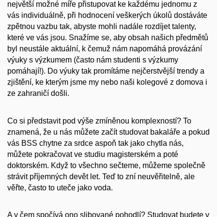
největší možné míře přistupovat ke každému jednomu z
vás individuálně, při hodnocení veškerých úkolů dostáváte
zpětnou vazbu tak, abyste mohli nadále rozdíjet talenty,
které ve vás jsou. Snažíme se, aby obsah našich předmětů
byl neustále aktuální, k čemuž nám napomáhá provázání
výuky s výzkumem (často nám studenti s výzkumy
pomáhají!). Do výuky tak promítáme nejčerstvější trendy a
zjištění, ke kterým jsme my nebo naši kolegové z domova i
ze zahraničí došli.
Co si představit pod výše zmíněnou komplexností? To
znamená, že u nás můžete začít studovat bakaláře a pokud
vás BSS chytne za srdce aspoň tak jako chytla nás,
můžete pokračovat ve studiu magisterském a poté
doktorském. Když to všechno sečteme, můžeme společně
strávit příjemných devět let. Teď to zní neuvěřitelně, ale
věřte, často to uteče jako voda.
A v čem spočívá ono slibované pohodlí? Studovat budete v