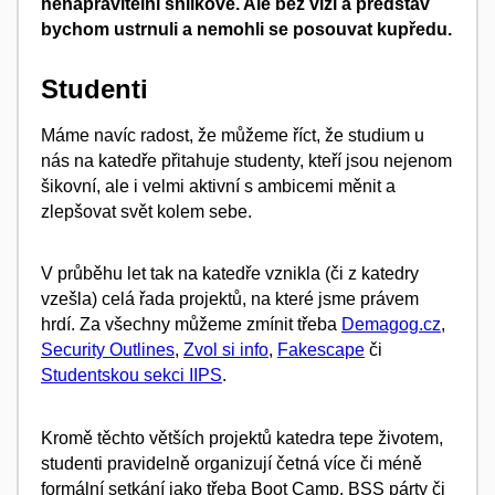
nenapravitelní snílkové. Ale bez vizí a představ
bychom ustrnuli a nemohli se posouvat kupředu.
Studenti
Máme navíc radost, že můžeme říct, že studium u
nás na katedře přitahuje studenty, kteří jsou nejenom
šikovní, ale i velmi aktivní s ambicemi měnit a
zlepšovat svět kolem sebe.
V průběhu let tak na katedře vznikla (či z katedry
vzešla) celá řada projektů, na které jsme právem
hrdí. Za všechny můžeme zmínit třeba
Demagog.cz
,
Security Outlines
,
Zvol si info
,
Fakescape
či
Studentskou sekci IIPS
.
Kromě těchto větších projektů katedra tepe životem,
studenti pravidelně organizují četná více či méně
formální setkání jako třeba Boot Camp, BSS párty či