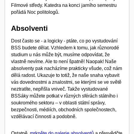
Filmové středy. Katedra na konci jarního semestru
pořádá Noc politologů.
Absolventi
Dost často se - a logicky - ptáte, co po vystudování
BSS budete dělat. Vzhledem k tomu, jak různorodé
studium u nás může být, musíme odpovídat, že
vlastně nevíme. Ale to není špatně! Naopak! Naše
absolventy pak nacházíme prakticky všude, což nám
dělá radost. Ukazuje to totiž, že naše snaha vybavit
vás
dovednostmi a znalostmi, se kterými se ve světě
neztratíte, nepřišla vniveč. Takže vystudované
BSSáky můžete potkat v různých sférách státního i
soukromého sektoru – v oblasti státní správy,
bezpečnosti, médiích, obchodních společnostech,
vzdělávací činnosti a podobně.
Ostatně,
mrkněte do galerie absolventů
a přesvědčte