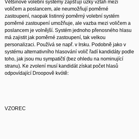
Většinové volební systémy zajišťují úzký vztah mezi
voličem a poslancem, ale neumožňují poměrné
zastoupení, naopak listinný poměrný volební systém
poměrné zastoupení umožňuje, ale vazba mezi voličem a
poslancem je volnější. Systém jednoho přenosného hlasu
má zajistit jak poměrné zastoupení, tak velkou
personalizaci. Používá se např. v Irsku. Podobně jako v
systému alternativního hlasování volič řadí kandidáty podle
toho, jak jsou mu sympatičtí (bez ohledu na nominující
stranu). Ke zvolení musí kandidát získat počet hlasů
odpovídající Droopově kvótě:
VZOREC