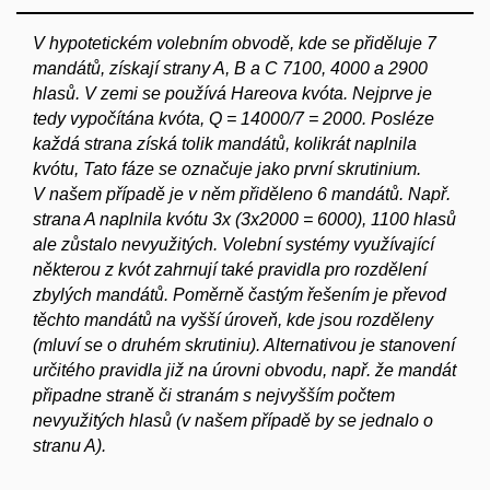
V hypotetickém volebním obvodě, kde se přiděluje 7
mandátů, získají strany A, B a C 7100, 4000 a 2900
hlasů. V zemi se používá Hareova kvóta. Nejprve je
tedy vypočítána kvóta, Q = 14000/7 = 2000. Posléze
každá strana získá tolik mandátů, kolikrát naplnila
kvótu, Tato fáze se označuje jako první skrutinium.
V našem případě je v něm přiděleno 6 mandátů. Např.
strana A naplnila kvótu 3x (3x2000 = 6000), 1100 hlasů
ale zůstalo nevyužitých. Volební systémy využívající
některou z kvót zahrnují také pravidla pro rozdělení
zbylých mandátů. Poměrně častým řešením je převod
těchto mandátů na vyšší úroveň, kde jsou rozděleny
(mluví se o druhém skrutiniu). Alternativou je stanovení
určitého pravidla již na úrovni obvodu, např. že mandát
připadne straně či stranám s nejvyšším počtem
nevyužitých hlasů (v našem případě by se jednalo o
stranu A).