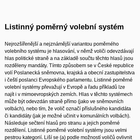
Listinný poměrný volební systém
Nejrozšířenější a nejznámější variantou poměrného
volebního systému je hlasování, v němž voliči odevzdávají
hlas politické straně a na základě součtu těchto hlasů jsou
rozděleny mandáty. Tímto způsobem se v České republice
volí Poslanecká sněmovna, krajská a obecní zastupitelstva
i čeští poslanci Evropského parlamentu. Listinné poměrné
volební systémy převažují v Evropě a řadu příkladů lze
najít i v mimoevropských zemích. Hlas v těchto systémech
může být odevzdán straně přímo (jako ve sněmovních
volbách), nebo tím, že volič označí příslušného kandidáta
či kandidáty (jak je možné učinit v komunálních volbách).
Následuje sečtení hlasů pro stranu a jejich poměrné
rozdělení. Listinné poměrné volební systémy jsou velmi
pestrou kategorií. Liší se (a) podle možností voličů ovlivnit