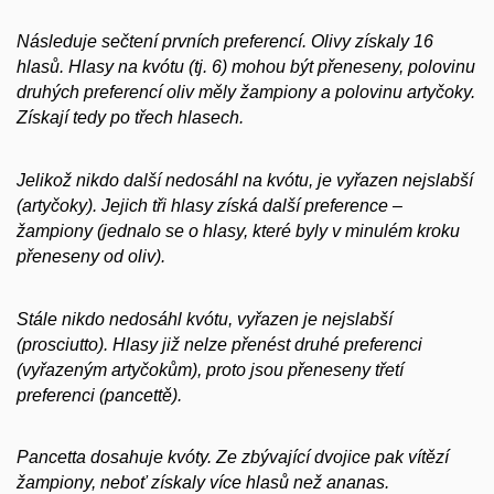
Následuje sečtení prvních preferencí. Olivy získaly 16
hlasů. Hlasy na kvótu (tj. 6) mohou být přeneseny, polovinu
druhých preferencí oliv měly žampiony a polovinu artyčoky.
Získají tedy po třech hlasech.
Jelikož nikdo další nedosáhl na kvótu, je vyřazen nejslabší
(artyčoky). Jejich tři hlasy získá další preference –
žampiony (jednalo se o hlasy, které byly v minulém kroku
přeneseny od oliv).
Stále nikdo nedosáhl kvótu, vyřazen je nejslabší
(prosciutto). Hlasy již nelze přenést druhé preferenci
(vyřazeným artyčokům), proto jsou přeneseny třetí
preferenci (pancettě).
Pancetta dosahuje kvóty. Ze zbývající dvojice pak vítězí
žampiony, neboť získaly více hlasů než ananas.