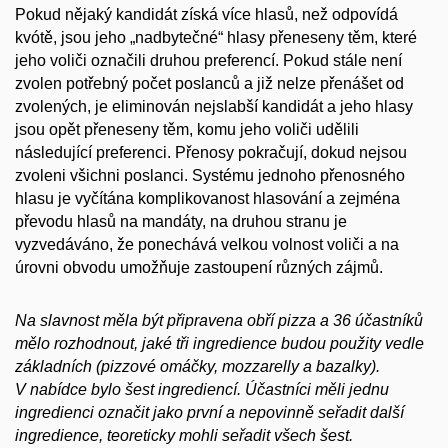
Pokud nějaký kandidát získá více hlasů, než odpovídá
kvótě, jsou jeho „nadbytečné“ hlasy přeneseny těm, které
jeho voliči označili druhou preferencí. Pokud stále není
zvolen potřebný počet poslanců a již nelze přenášet od
zvolených, je eliminován nejslabší kandidát a jeho hlasy
jsou opět přeneseny těm, komu jeho voliči udělili
následující preferenci. Přenosy pokračují, dokud nejsou
zvoleni všichni poslanci. Systému jednoho přenosného
hlasu je vyčítána komplikovanost hlasování a zejména
převodu hlasů na mandáty, na druhou stranu je
vyzvedáváno, že ponechává velkou volnost voliči a na
úrovni obvodu umožňuje zastoupení různých zájmů.
Na slavnost měla být připravena obří pizza a 36 účastníků
mělo rozhodnout, jaké tři ingredience budou použity vedle
základních (pizzové omáčky, mozzarelly a bazalky).
V nabídce bylo šest ingrediencí. Účastníci měli jednu
ingredienci označit jako první a nepovinně seřadit další
ingredience, teoreticky mohli seřadit všech šest.