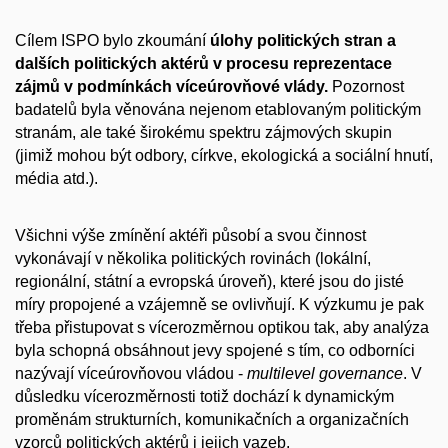
Cílem ISPO bylo zkoumání
úlohy politických stran a
dalších politických aktérů v procesu reprezentace
zájmů v podmínkách víceúrovňové vlády.
Pozornost
badatelů byla věnována nejenom etablovaným politickým
stranám, ale také širokému spektru zájmových skupin
(jimiž mohou být odbory, církve, ekologická a sociální hnutí,
média atd.).
Všichni výše zmínění aktéři působí a svou činnost
vykonávají v několika politických rovinách (lokální,
regionální, státní a evropská úroveň), které jsou do jisté
míry propojené a vzájemně se ovlivňují. K výzkumu je pak
třeba přistupovat s vícerozměrnou optikou tak, aby analýza
byla schopná obsáhnout jevy spojené s tím, co odborníci
nazývají víceúrovňovou vládou -
multilevel governance
. V
důsledku vícerozměrnosti totiž dochází k dynamickým
proměnám strukturních, komunikačních a organizačních
vzorců politických aktérů i jejich vazeb.