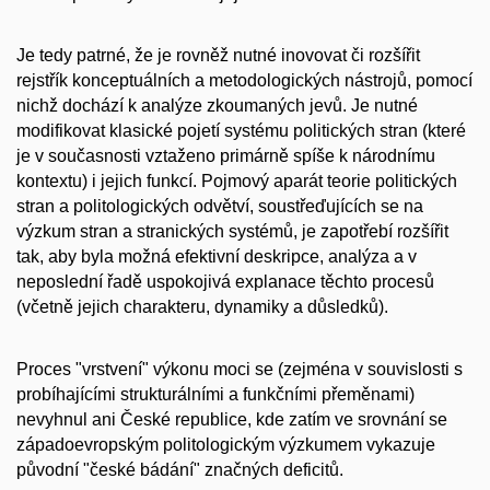
Je tedy patrné, že je rovněž nutné inovovat či rozšířit
rejstřík konceptuálních a metodologických nástrojů, pomocí
nichž dochází k analýze zkoumaných jevů. Je nutné
modifikovat klasické pojetí systému politických stran (které
je v současnosti vztaženo primárně spíše k národnímu
kontextu) i jejich funkcí. Pojmový aparát teorie politických
stran a politologických odvětví, soustřeďujících se na
výzkum stran a stranických systémů, je zapotřebí rozšířit
tak, aby byla možná efektivní deskripce, analýza a v
neposlední řadě uspokojivá explanace těchto procesů
(včetně jejich charakteru, dynamiky a důsledků).
Proces "vrstvení" výkonu moci se (zejména v souvislosti s
probíhajícími strukturálními a funkčními přeměnami)
nevyhnul ani České republice, kde zatím ve srovnání se
západoevropským politologickým výzkumem vykazuje
původní "české bádání" značných deficitů.