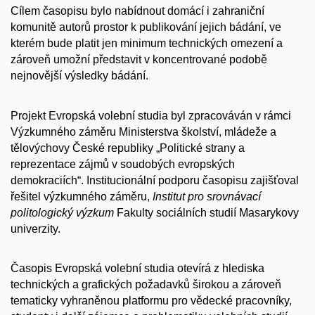
Cílem časopisu bylo nabídnout domácí i zahraniční
komunitě autorů prostor k publikování jejich bádání, ve
kterém bude platit jen minimum technických omezení a
zároveň umožní představit v koncentrované podobě
nejnovější výsledky bádání.
Projekt Evropská volební studia byl zpracováván v rámci
Výzkumného záměru Ministerstva školství, mládeže a
tělovýchovy České republiky „Politické strany a
reprezentace zájmů v soudobých evropských
demokraciích“. Institucionální podporu časopisu zajišťoval
řešitel výzkumného záměru,
Institut pro srovnávací
politologický výzkum
Fakulty sociálních studií Masarykovy
univerzity.
Časopis Evropská volební studia otevírá z hlediska
technických a grafických požadavků širokou a zároveň
tematicky vyhraněnou platformu pro vědecké pracovníky,