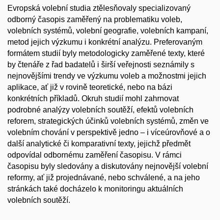
Evropská volební studia ztělesňovaly specializovaný
odborný časopis zaměřený na problematiku voleb,
volebních systémů, volební geografie, volebních kampaní,
metod jejich výzkumu i konkrétní analýzu. Preferovaným
formátem studií byly metodologicky zaměřené texty, které
by čtenáře z řad badatelů i širší veřejnosti seznámily s
nejnovějšími trendy ve výzkumu voleb a možnostmi jejich
aplikace, ať již v rovině teoretické, nebo na bázi
konkrétních příkladů. Okruh studií mohl zahrnovat
podrobné analýzy volebních soutěží, efektů volebních
reforem, strategických účinků volebních systémů, změn ve
volebním chování v perspektivě jedno – i víceúrovňové a o
další analytické či komparativní texty, jejichž předmět
odpovídal odbornému zaměření časopisu. V rámci
časopisu byly sledovány a diskutovány nejnovější volební
reformy, ať již projednávané, nebo schválené, a na jeho
stránkách také docházelo k monitoringu aktuálních
volebních soutěží.