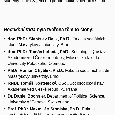
studenty i další zájemce o problematiku volebních studií.
Redakční rada
byla tvořena těmito členy:
doc. PhDr. Stanislav Balík, Ph.D.,
Fakulta sociálních
studií Masarykovy univerzity, Brno
doc. PhDr. Tomáš Lebeda, PhD.,
Sociologický ústav
Akademie věd České republiky, Filosofická fakulta
Univerzity Palackého, Olomouc
PhDr. Roman Chytilek, Ph.D.,
Fakulta sociálních studií
Masarykovy univerzity, Brno
RNDr. Tomáš Kostelecký, CSc.,
Sociologický ústav
Akademie věd České republiky, Praha
Dr. Daniel Bochsler,
Department of Political Science,
University of Geneva, Switzerland
Prof. PhDr. Maxmilián Strmiska, Ph.D.,
Fakulta
sociálních studií Masarykovy univerzity, Brno