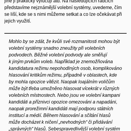
jiné ji prakticky vylučují atd. Na následujících řádcích
představíme nejznámější volební systémy, uvedeme, čím
se liší, kde se s nimi můžeme setkat a co lze očekávat při
jejich využití.
Mohlo by se zdát, že kvůli své rozmanitosti mohou být
volební systémy snadno zneužity při volebních
podvodech. Běžné volební podvody ale směřují
k jiným prvkům voleb. Například je znemožňována
kandidatura režimu nepohodlných osob, komplikováno
hlasování kritikům režimu, případně v oblastech, kde
by mohla opozice vítězit. Naopak loajálním voličům
může být třeba umožněno hlasovat vícekrát v různých
volebních místnostech. Nebo jsou ve volební kampani
kandidáti a příznivci opozice omezováni a napadáni,
naopak prorežimní kandidáti mají podporu státních
institucí a médií. Během hlasování a sčítání hlasů
může docházet k ničení „nevhodných“ či přidávání
„správných“ hlasů. Sebespravedlivější volební systém