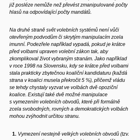
již posléze nemůže než převést zmanipulované počty
hlasů na odpovídající počty mandátů.
Na druhé straně svět volebních systémů není vůči
otevřeným podvodům či skrytým manipulacím zcela
imunní. Podezřele například vypadá, pokud je krátce
před volbami upraven volební zákon tak, aby
zkomplikoval život vybraným stranám. Jako například
v roce 1998 na Slovensku, kdy se krátce před volbami
stala prakticky zbytečnou koaliční kandidaturu (každá
strana v koalici musela překročit 5 %), přičemž vládu
se tehdy chystaly vyzvat ve volbách dvě opoziční
koalice. Existují také dvě možné manipulace
s vymezením volebních obvodů, které při formálně
zcela svobodných, rovných a demokratických volbách
mohou zvýhodnit určitou stranu.
Vymezení nestejně velkých volebních obvodů (tzv.