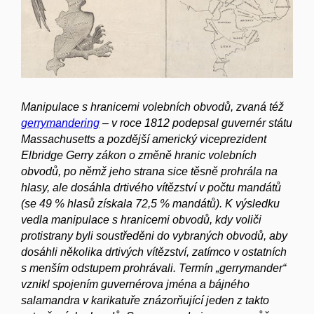
Manipulace s hranicemi volebních obvodů, zvaná též
gerrymandering
– v roce 1812 podepsal guvernér státu
Massachusetts a pozdější americký viceprezident
Elbridge Gerry zákon o změně hranic volebních
obvodů, po němž jeho strana sice těsně prohrála na
hlasy, ale dosáhla drtivého vítězství v počtu mandátů
(se 49 % hlasů získala 72,5 % mandátů). K výsledku
vedla manipulace s hranicemi obvodů, kdy voliči
protistrany byli soustředěni do vybraných obvodů, aby
dosáhli několika drtivých vítězství, zatímco v ostatních
s menším odstupem prohrávali. Termín „gerrymander“
vznikl spojením guvernérova jména a bájného
salamandra v karikatuře znázorňující jeden z takto