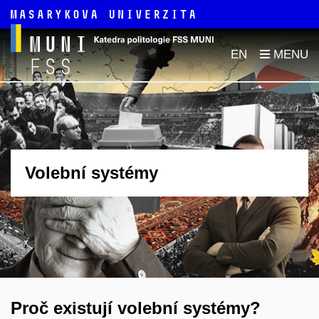
EN
Volební systémy
Proč existují volební systémy?