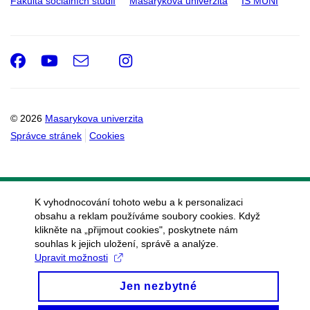
Fakulta sociálních studií
Masarykova univerzita
IS MUNI
Facebook
Youtube
e-
Instagram
Email
mail
© 2026
Masarykova univerzita
Správce stránek
Cookies
K vyhodnocování tohoto webu a k personalizaci
obsahu a reklam používáme soubory cookies. Když
klikněte na „přijmout cookies", poskytnete nám
souhlas k jejich uložení, správě a analýze.
Upravit možnosti
Jen nezbytné