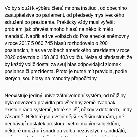
Volby slouží k výběru členů mnoha institucí, od obecního
zastupitelstva po parlament, od předsedy mysliveckého
sdružení po prezidenta. Prakticky vždy musí vyřešit
problém, jak převést mnoho hlasů na několik málo
mandátů. Například ve volbách do Poslanecké sněmovny
v roce 2017 5 060 745 hlasů rozhodovalo o 200
poslancích, hlas ve volbách amerického prezidenta v roce
2020 odevzdalo 158 383 403 voličů. Nelze si představit, že
by každý volič dostal za svůj hlas odpovídající zlomek
poslance či prezidenta. Proto je nutné mít pravidla, podle
kterých jsou hlasy na mandáty přepočítány.
Neexistuje jediný univerzální volební systém, od nějž by
byla odvozena pravidla pro všechny země. Naopak
existuje řada systémů, které se liší, někdy v detailech, jindy
zásadně. Některé jsou vstřícnější k větším stranám, jiné
nechávají dostatek prostoru i velmi malým subjektům,
některé umožňují snadnou volbu nezávislých kandidátů,