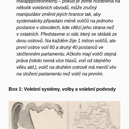
malappportionment) – pokud je země rozdělena na
několik volebních obvodů, může zručný
manipulátor změnit jejich hranice tak, aby
systematicky připadalo méně voličů na jednoho
poslance v obvodech, kde vítězí jeho strana než
v ostatních. Představme si stát, který se skládá ze
dvou ostrovů. Na každém žije 1 milion voličů, ale
první ostrov volí 60 a druhý 40 poslanců ve
stočlenném parlamentu. Ačkoliv mají voliči stejná
práva (nikdo nemá více hlasů, volí od stejného
věku atd.), volič na druhém ostrově má menší vliv
na složení parlamentu než volič na prvním.
Box 1: Volební systémy, volby a volební podvody