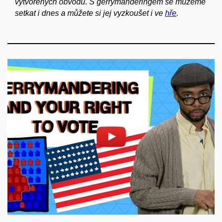
vytvořených obvodů. S gerrymanderingem se můžeme
setkat i dnes a můžete si jej vyzkoušet i ve
hře
.
Povolit cookies a přehrát
Otevřít na youtube.com