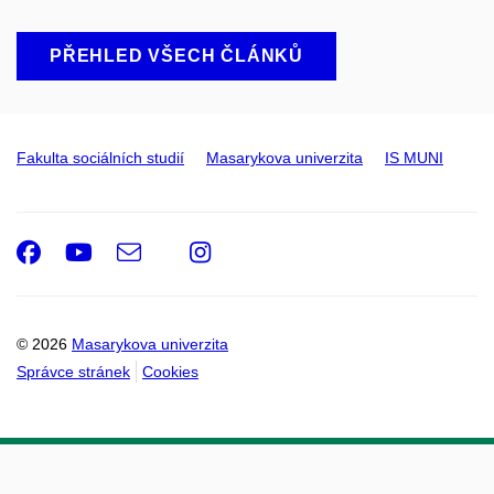
PŘEHLED VŠECH ČLÁNKŮ
Fakulta sociálních studií
Masarykova univerzita
IS MUNI
Facebook
Youtube
e-
Instagram
Email
mail
© 2026
Masarykova univerzita
Správce stránek
Cookies