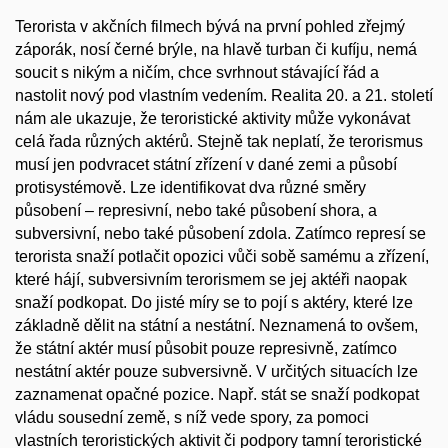
Terorista v akčních filmech bývá na první pohled zřejmý
záporák, nosí černé brýle, na hlavě turban či kufíju, nemá
soucit s nikým a ničím, chce svrhnout stávající řád a
nastolit nový pod vlastním vedením. Realita 20. a 21. století
nám ale ukazuje, že teroristické aktivity může vykonávat
celá řada různých aktérů. Stejně tak neplatí, že terorismus
musí jen podvracet státní zřízení v dané zemi a působí
protisystémově. Lze identifikovat dva různé směry
působení – represivní, nebo také působení shora, a
subversivní, nebo také působení zdola. Zatímco represí se
terorista snaží potlačit opozici vůči sobě samému a zřízení,
které hájí, subversivním terorismem se jej aktéři naopak
snaží podkopat. Do jisté míry se to pojí s aktéry, které lze
základně dělit na státní a nestátní. Neznamená to ovšem,
že státní aktér musí působit pouze represivně, zatímco
nestátní aktér pouze subversivně. V určitých situacích lze
zaznamenat opačné pozice. Např. stát se snaží podkopat
vládu sousední země, s níž vede spory, za pomoci
vlastních teroristických aktivit či podpory tamní teroristické