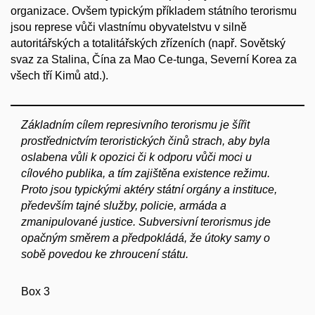
organizace. Ovšem typickým příkladem státního terorismu
jsou represe vůči vlastnímu obyvatelstvu v silně
autoritářských a totalitářských zřízeních (např. Sovětský
svaz za Stalina, Čína za Mao Ce-tunga, Severní Korea za
všech tří Kimů atd.).
Základním cílem represivního terorismu je šířit
prostřednictvím teroristických činů strach, aby byla
oslabena vůli k opozici či k odporu vůči moci u
cílového publika, a tím zajištěna existence režimu.
Proto jsou typickými aktéry státní orgány a instituce,
především tajné služby, policie, armáda a
zmanipulované justice. Subversivní terorismus jde
opačným směrem a předpokládá, že útoky samy o
sobě povedou ke zhroucení státu.
Box 3