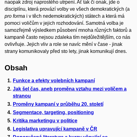
naopak zdroj naprostého utrpení. Ať tak či onak, jde o
disciplínu, která provází volby ve všech demokratických (a
pro forma
i v těch nedemokratických) státech a která má
pomoci voličům v jejich rozhodování. Samotná volba je
samozřejmě výsledkem působení mnoha různých faktorů a
kampaně často nejsou zdaleka tím nejdůležitějším, co nás
ovlivňuje. Jejich vliv a role se navíc mění v čase - jinak
strany komunikovaly před sto lety, jinak komunikují dnes.
Obsah
Funkce a efekty volebních kampaní
Jak šel čas, aneb proměna vztahu mezi voličem a
stranou
Proměny kampaní v průběhu 20. století
Segmentace, targeting, positioning
Kritika marketingu v politice
Legislativa upravující kampaně v ČR