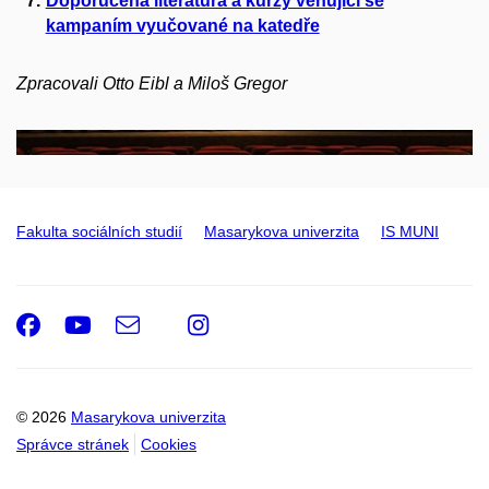
Doporučená literatura a kurzy věnující se
kampaním vyučované na katedře
Zpracovali Otto Eibl a Miloš Gregor
Fakulta sociálních studií
Masarykova univerzita
IS MUNI
Facebook
Youtube
e-
Instagram
Email
mail
© 2026
Masarykova univerzita
Správce stránek
Cookies